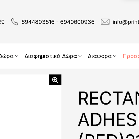
29
6944803516 - 6940600936
info@prin
 Δώρα
Διαφημιστικά Δώρα
Διάφορα
Προσ
RECTA
ADHESI