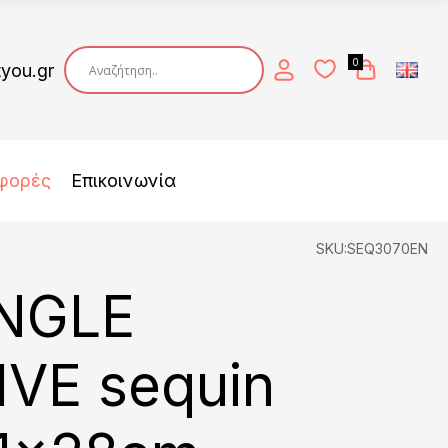
0
tyou.gr
φορές
Επικοινωνία
SKU:SEQ3070EN
NGLE
VE sequin