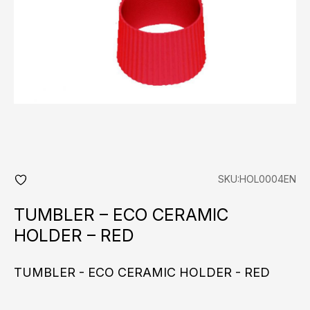
SKU:HOL0004EN
add
fav
TUMBLER – ECO CERAMIC
HOLDER – RED
TUMBLER - ECO CERAMIC HOLDER - RED