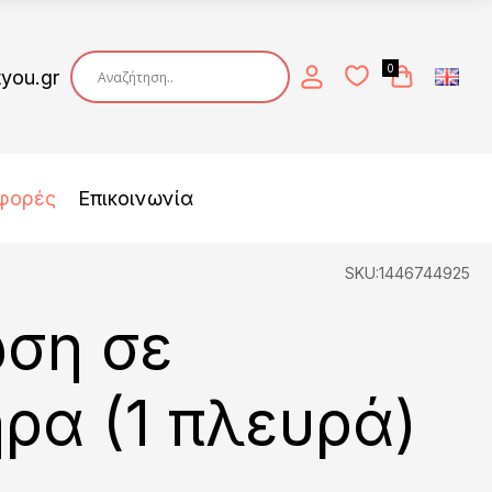
0
tyou.gr
φορές
Επικοινωνία
SKU:1446744925
ση σε
ρα (1 πλευρά)