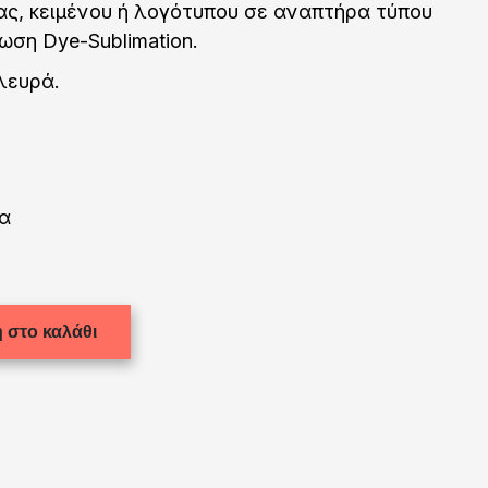
ς, κειμένου ή λογότυπου σε αναπτήρα τύπου
ρωση Dye-Sublimation.
λευρά.
α
 στο καλάθι