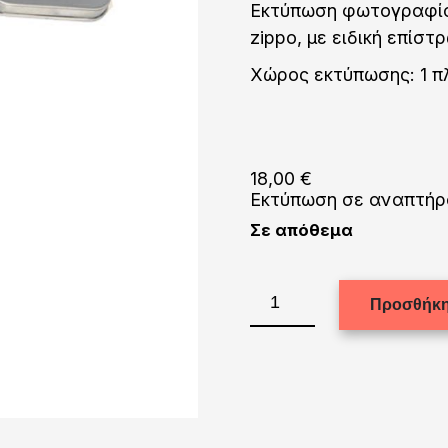
Εκτύπωση φωτογραφία
zippo, με ειδική επίστ
Χώρος εκτύπωσης: 1 π
18,00
€
Εκτύπωση σε αναπτήρ
Σε απόθεμα
Εκτύπωση
Προσθήκη
σε
αναπτήρα
(1
πλευρά)
ποσότητα