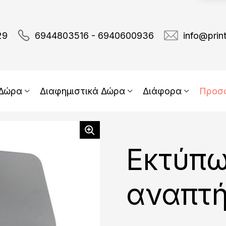
29
6944803516 - 6940600936
info@prin
 Δώρα
Διαφημιστικά Δώρα
Διάφορα
Προσ
Εκτύπω
αναπτή