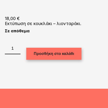
18,00
€
Εκτύπωση σε κουκλάκι – λιονταράκι.
Σε απόθεμα
Εκτύπωση
σε
Προσθήκη στο καλάθι
κουκλάκι-
λιονταράκι
ποσότητα