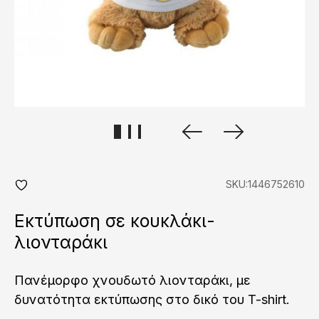
SKU:1446752610
add
fav
Εκτύπωση σε κουκλάκι-
λιονταράκι
Πανέμορφο χνουδωτό λιονταράκι, με
δυνατότητα εκτύπωσης στο δικό του T-shirt.