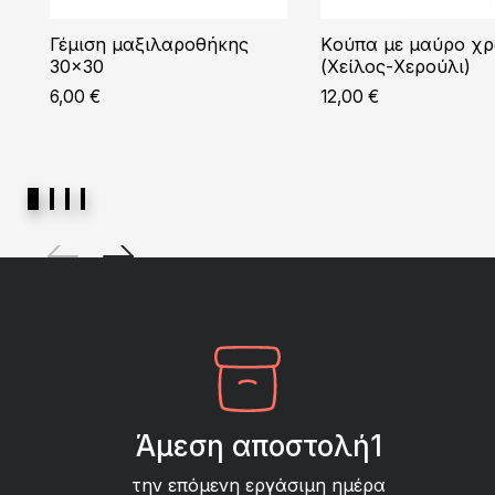
Γέμιση μαξιλαροθήκης
Kούπα με μαύρο χ
30×30
(Χείλος-Χερούλι)
6,00
€
12,00
€
Άμεση αποστολή1
την επόμενη εργάσιμη ημέρα