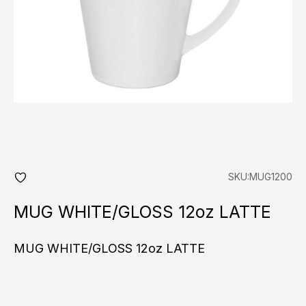
SKU:MUG1200
add
fav
MUG WHITE/GLOSS 12oz LATTE
MUG WHITE/GLOSS 12oz LATTE