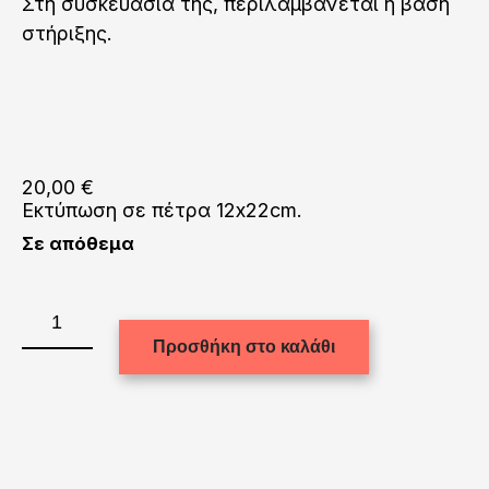
Στη συσκευασία της, περιλαμβάνεται η βάση
στήριξης.
20,00
€
Εκτύπωση σε πέτρα 12x22cm.
Σε απόθεμα
Εκτύπωση
σε
Προσθήκη στο καλάθι
πέτρα
(12x22cm.)
ποσότητα