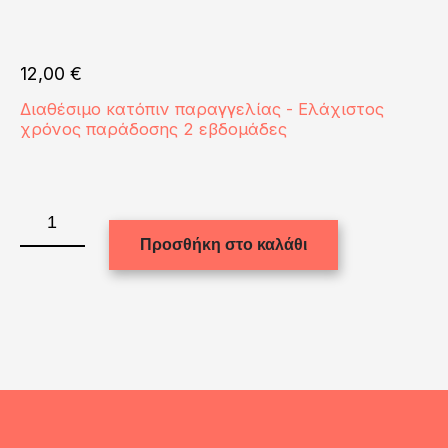
12,00
€
Διαθέσιμο κατόπιν παραγγελίας - Ελάχιστος
χρόνος παράδοσης 2 εβδομάδες
WATER
BOTTLE
Προσθήκη στο καλάθι
-
ALUM.
600ml
-
SILVER
2caps
ποσότητα