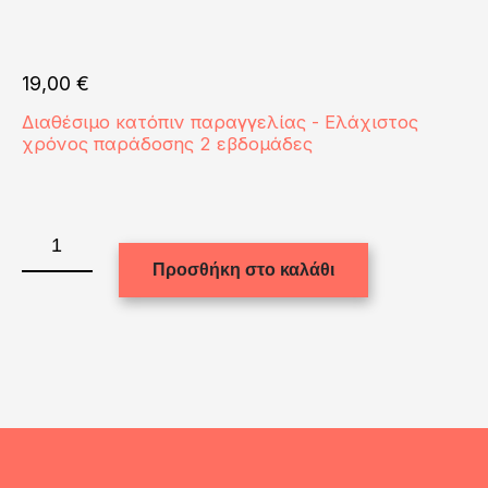
19,00
€
Διαθέσιμο κατόπιν παραγγελίας - Ελάχιστος
χρόνος παράδοσης 2 εβδομάδες
LEATHER
PASSPORT
Προσθήκη στο καλάθι
holder
with
alum.10.2x14.6cm
ποσότητα