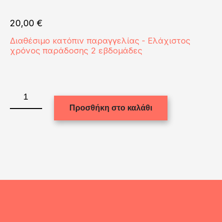
20,00
€
Διαθέσιμο κατόπιν παραγγελίας - Ελάχιστος
χρόνος παράδοσης 2 εβδομάδες
MDF
-
Προσθήκη στο καλάθι
PHOTO
FRAME
28x30cm
(12mm)
ποσότητα