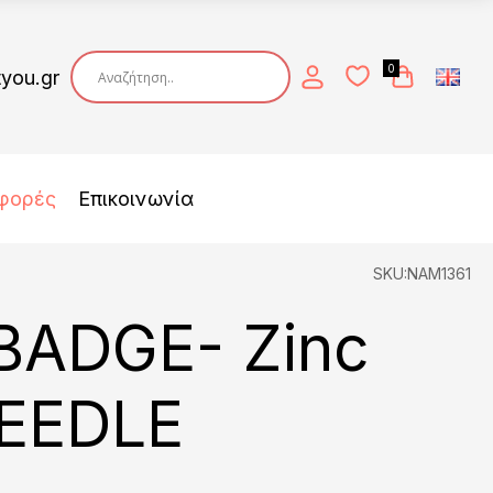
0
tyou.gr
φορές
Επικοινωνία
SKU:NAM1361
BADGE- Zinc
NEEDLE