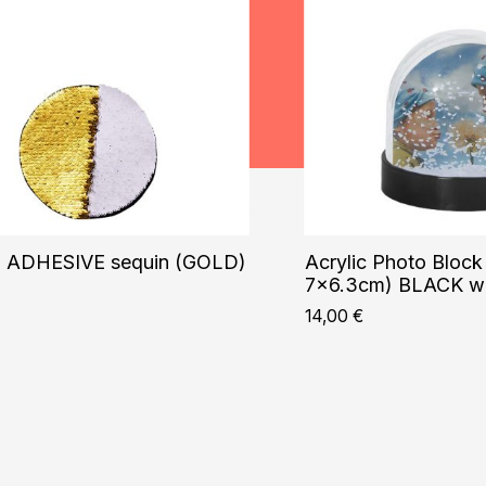
ADHESIVE sequin (GOLD)
Acrylic Photo Block
7×6.3cm) BLACK wi
14,00
€