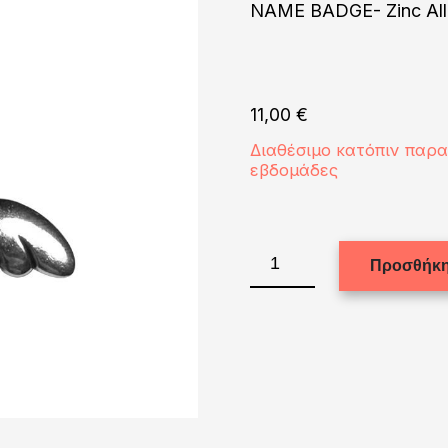
NAME BADGE- Zinc Al
11,00
€
Διαθέσιμο κατόπιν παρ
εβδομάδες
NAME
Προσθήκη
BADGE-
Zinc
Alloy/NEEDLE
ποσότητα