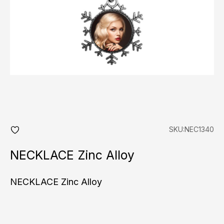
SKU:NEC1340
add
fav
NECKLACE Zinc Alloy
NECKLACE Zinc Alloy