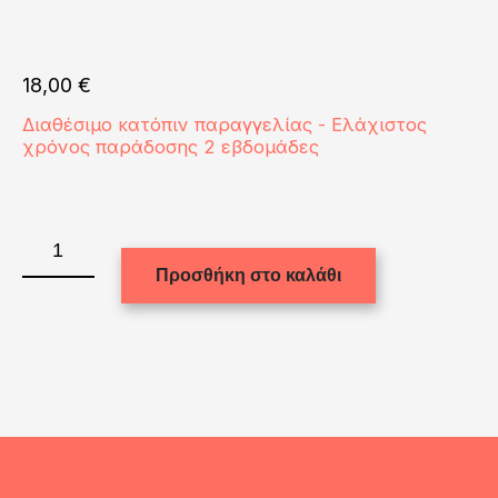
18,00
€
Διαθέσιμο κατόπιν παραγγελίας - Ελάχιστος
χρόνος παράδοσης 2 εβδομάδες
PLAQUE
REC.-
Προσθήκη στο καλάθι
GLOSS
WH./CHERRY
ED.-12.38x17.46
ποσότητα