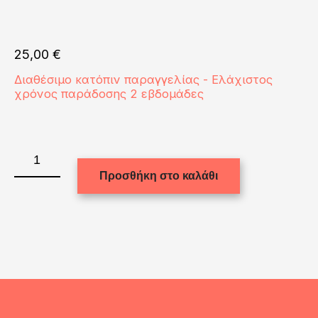
25,00
€
Διαθέσιμο κατόπιν παραγγελίας - Ελάχιστος
χρόνος παράδοσης 2 εβδομάδες
PLAQUE
REC.-
Προσθήκη στο καλάθι
GLOSS
WH./CHERRY
ED.-20x27.62
ποσότητα