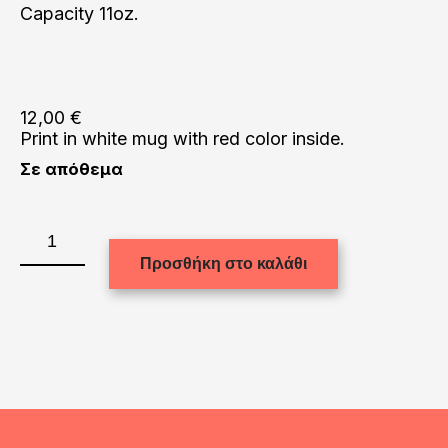
Capacity 11oz.
12,00
€
Print in white mug with red color inside.
Σε απόθεμα
Red
mug
Προσθήκη στο καλάθι
(Inside)
ποσότητα