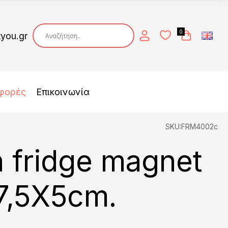
0
tyou.gr
φορές
Επικοινωνία
SKU:FRM4002c
n fridge magnet
7,5X5cm.