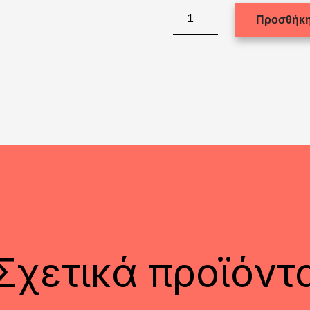
Print
Προσθήκη
on
fridge
magnet
(MDF)
7,5X5cm.
ποσότητα
Σχετικά προϊόντ