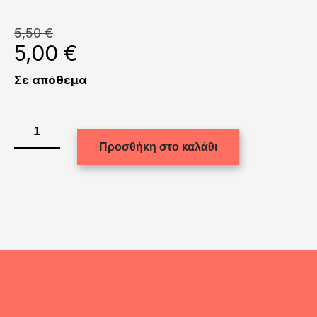
5,50
€
Original
Η
5,00
€
price
τ
was:
τι
Σε απόθεμα
5,50 €.
εί
5,
1623
ποσότητα
Προσθήκη στο καλάθι