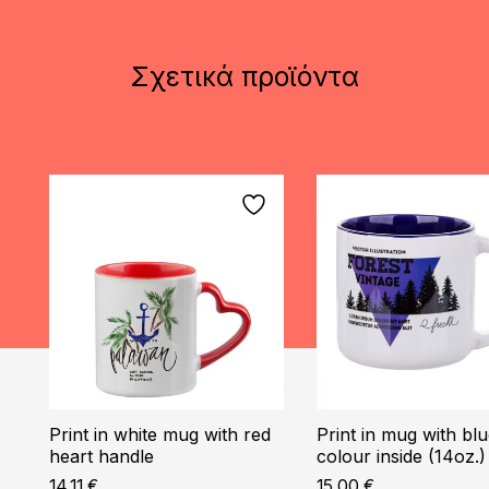
Σχετικά προϊόντα
Print in white mug with red
Print in mug with bl
heart handle
colour inside (14oz.)
14,11
€
15,00
€