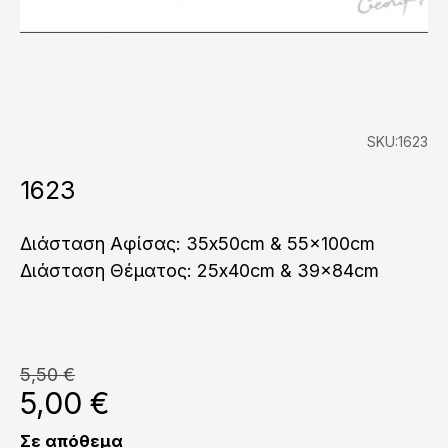
SKU:1623
1623
Διάσταση Αφίσας: 35x50cm & 55x100cm
Διάσταση Θέματος: 25x40cm & 39x84cm
5,50
€
Original
Η
5,00
€
price
τ
was:
τι
Σε απόθεμα