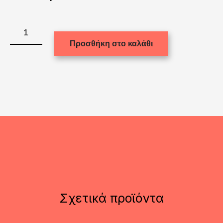
5,50 €.
εί
5,
1623
ποσότητα
Προσθήκη στο καλάθι
Σχετικά προϊόντα