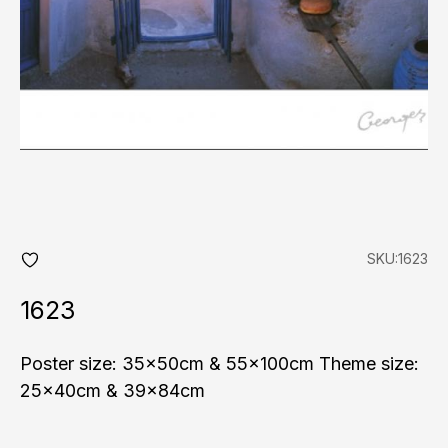
SKU:1623
add
fav
1623
Poster size: 35x50cm & 55x100cm Theme size:
25x40cm & 39x84cm